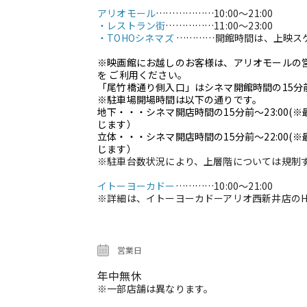
アリオモール
………………
10:00～21:00
・レストラン街
……………
11:00～23:00
・TOHOシネマズ
…………
開館時間は、上映ス
※映画館にお越しのお客様は、アリオモールの
を ご利用ください。
「尾竹橋通り側入口」はシネマ開館時間の15分
※駐車場開場時間は以下の通りです。
地下・・・シネマ開店時間の15分前～23:00
じます）
立体・・・シネマ開店時間の15分前～22:00
(
じます）
※駐車台数状況により、上層階については規制
イトーヨーカドー
…………
10:00～21:00
※詳細は、イトーヨーカドーアリオ西新井店のH
営業日
年中無休
※一部店舗は異なります。