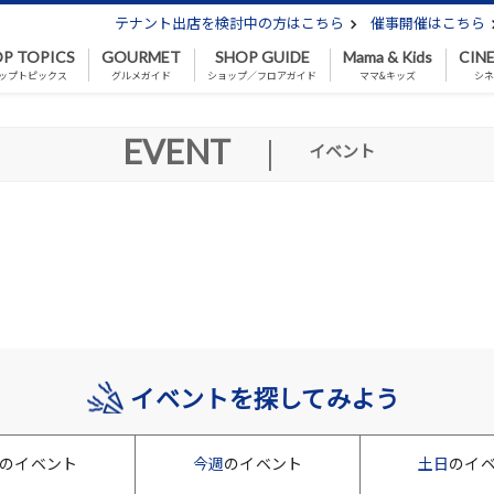
テナント出店を検討中の方はこちら
催事開催はこちら
P TOPICS
GOURMET
SHOP GUIDE
Mama & Kids
CIN
ップトピックス
グルメガイド
ショップ／フロアガイド
ママ&キッズ
シ
EVENT
|
イベント
イベントを探してみよう
のイベント
今週
のイベント
土日
のイ