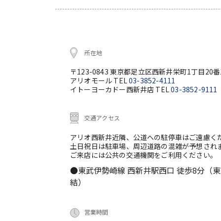
所在地
〒123-0843 東京都足立区西新井栄町1丁目20番
アリオモール TEL
03-3852-4111
イトーヨーカドー西新井店 TEL
03-3852-9111
交通アクセス
アリオ西新井近隣、公道への駐停車はご遠慮く
土日祝日は駐車場、周辺道路の混雑が予想され
ご来店には公共の交通機関をご利用ください。
●東武伊勢崎線 西新井駅西口 徒歩8分（
結）
営業時間