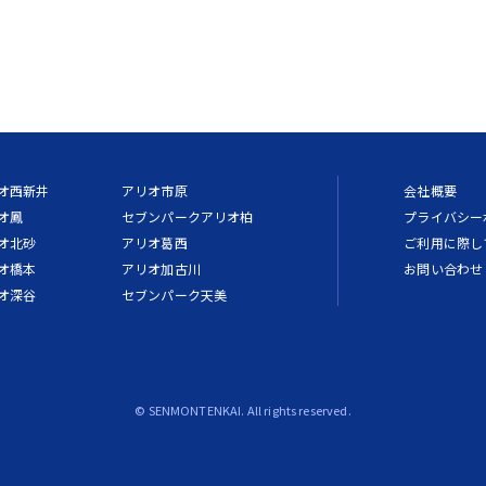
オ西新井
アリオ市原
会社概要
オ鳳
セブンパークアリオ柏
プライバシー
オ北砂
アリオ葛西
ご利用に際し
オ橋本
アリオ加古川
お問い合わせ
オ深谷
セブンパーク天美
© SENMONTENKAI. All rights reserved.