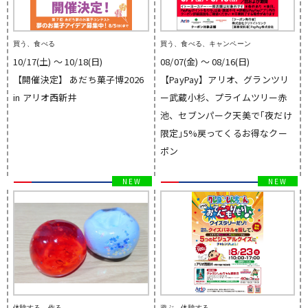
買う、食べる
買う、食べる、キャンペーン
10/17(土) 〜 10/18(日)
08/07(金) 〜 08/16(日)
【開催決定】 あだち菓子博2026
【PayPay】アリオ、グランツリ
in アリオ西新井
ー武蔵小杉、プライムツリー赤
池、セブンパーク天美で｢夜だけ
限定｣5%戻ってくるお得なクー
ポン
体験する、作る
遊ぶ、体験する