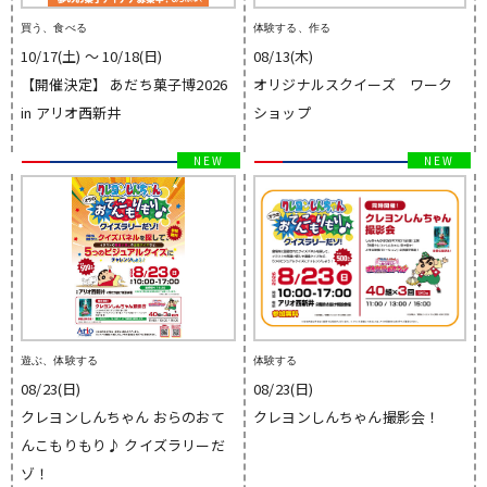
買う、食べる
体験する、作る
10/17(土) 〜 10/18(日)
08/13(木)
【開催決定】 あだち菓子博2026
オリジナルスクイーズ ワーク
in アリオ西新井
ショップ
遊ぶ、体験する
体験する
08/23(日)
08/23(日)
クレヨンしんちゃん おらのおて
クレヨンしんちゃん撮影会！
んこもりもり♪ クイズラリーだ
ゾ！