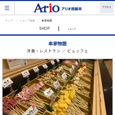
アクセス
トップ
ショップ検索
串家物語
|
SHOP
ショップ
串家物語
洋食・レストラン ／ ビュッフェ