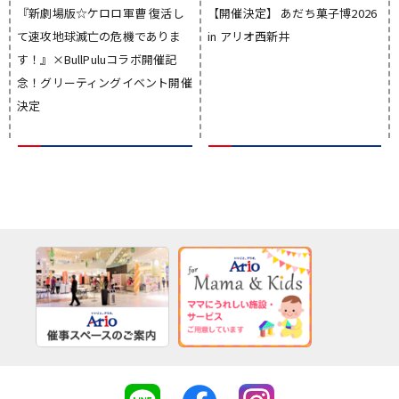
『新劇場版☆ケロロ軍曹 復活し
【開催決定】 あだち菓子博2026
て速攻地球滅亡の危機でありま
in アリオ西新井
す！』×BullPuluコラボ開催記
念！グリーティングイベント開催
決定