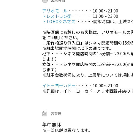
アリオモール
………………
10:00～21:00
・レストラン街
……………
11:00～23:00
・TOHOシネマズ
…………
開館時間は、上映ス
※映画館にお越しのお客様は、アリオモールの
を ご利用ください。
「尾竹橋通り側入口」はシネマ開館時間の15分
※駐車場開場時間は以下の通りです。
地下・・・シネマ開店時間の15分前～23:00
じます）
立体・・・シネマ開店時間の15分前～22:00
(
じます）
※駐車台数状況により、上層階については規制
イトーヨーカドー
…………
10:00～21:00
※詳細は、イトーヨーカドーアリオ西新井店のH
営業日
年中無休
※一部店舗は異なります。