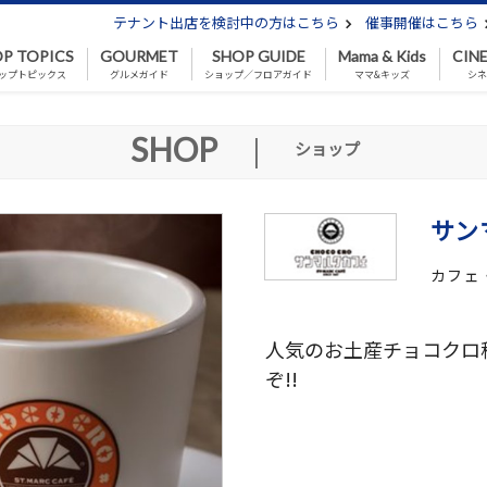
テナント出店を検討中の方はこちら
催事開催はこちら
P TOPICS
GOURMET
SHOP GUIDE
Mama & Kids
CIN
ップトピックス
グルメガイド
ショップ／フロアガイド
ママ&キッズ
シ
SHOP
|
ショップ
サン
カフェ
人気のお土産チョコクロ税
ぞ!!