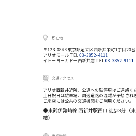
所在地
〒123-0843 東京都足立区西新井栄町1丁目20番
アリオモール TEL
03-3852-4111
イトーヨーカドー西新井店 TEL
03-3852-9111
交通アクセス
アリオ西新井近隣、公道への駐停車はご遠慮く
土日祝日は駐車場、周辺道路の混雑が予想され
ご来店には公共の交通機関をご利用ください。
●東武伊勢崎線 西新井駅西口 徒歩8分（
結）
営業時間