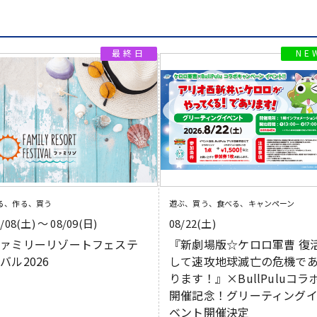
る、作る、買う
遊ぶ、買う、食べる、キャンペーン
8/08(土) 〜 08/09(日)
08/22(土)
ファミリーリゾートフェステ
『新劇場版☆ケロロ軍曹 復
バル2026
して速攻地球滅亡の危機で
ります！』×BullPuluコラ
開催記念！グリーティング
ベント開催決定