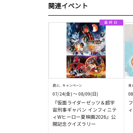
関連イベント
遊ぶ、キャンペーン
見
07/24(金) 〜 08/09(日)
0
『仮面ライダーゼッツ＆超宇
宙刑事ギャバン インフィニテ
ィ
ィWヒーロー夏映画2026』公
開記念クイズラリー