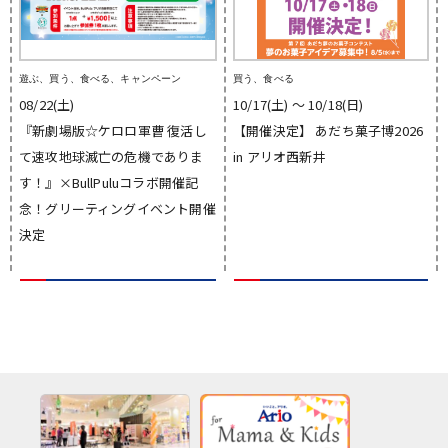
遊ぶ、買う、食べる、キャンペーン
買う、食べる
08/22(土)
10/17(土) 〜 10/18(日)
『新劇場版☆ケロロ軍曹 復活し
【開催決定】 あだち菓子博2026
て速攻地球滅亡の危機でありま
in アリオ西新井
す！』×BullPuluコラボ開催記
念！グリーティングイベント開催
決定