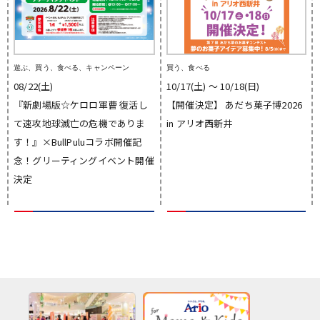
遊ぶ、買う、食べる、キャンペーン
買う、食べる
08/22(土)
10/17(土) 〜 10/18(日)
『新劇場版☆ケロロ軍曹 復活し
【開催決定】 あだち菓子博2026
て速攻地球滅亡の危機でありま
in アリオ西新井
す！』×BullPuluコラボ開催記
念！グリーティングイベント開催
決定