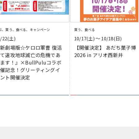
ぶ、買う、食べる、キャンペーン
買う、食べる
8/22(土)
10/17(土) 〜 10/18(日)
新劇場版☆ケロロ軍曹 復活
【開催決定】 あだち菓子博
して速攻地球滅亡の危機であ
2026 in アリオ西新井
ます！』×BullPuluコラボ
開催記念！グリーティングイ
ベント開催決定