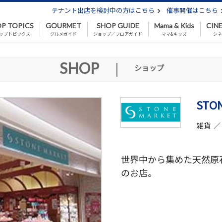
テナント出店を検討中の方はこちら
催事開催はこちら
P TOPICS
GOURMET
SHOP GUIDE
Mama & Kids
CIN
ップトピックス
グルメガイド
ショップ／フロアガイド
ママ&キッズ
シ
SHOP
|
ショップ
STO
雑貨 
世界中から集めた天然原
のお店。