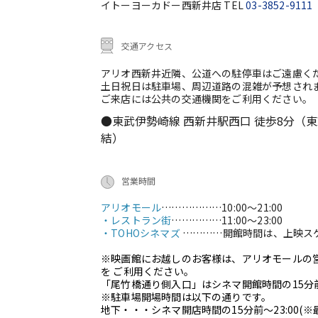
イトーヨーカドー西新井店 TEL
03-3852-9111
交通アクセス
アリオ西新井近隣、公道への駐停車はご遠慮く
土日祝日は駐車場、周辺道路の混雑が予想され
ご来店には公共の交通機関をご利用ください。
●東武伊勢崎線 西新井駅西口 徒歩8分（
結）
営業時間
アリオモール
………………
10:00～21:00
・レストラン街
……………
11:00～23:00
・TOHOシネマズ
…………
開館時間は、上映ス
※映画館にお越しのお客様は、アリオモールの
を ご利用ください。
「尾竹橋通り側入口」はシネマ開館時間の15分
※駐車場開場時間は以下の通りです。
地下・・・シネマ開店時間の15分前～23:00