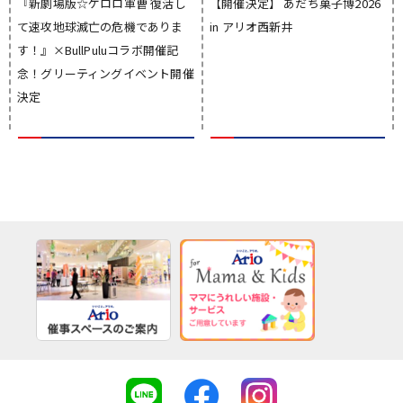
『新劇場版☆ケロロ軍曹 復活し
【開催決定】 あだち菓子博2026
て速攻地球滅亡の危機でありま
in アリオ西新井
す！』×BullPuluコラボ開催記
念！グリーティングイベント開催
決定