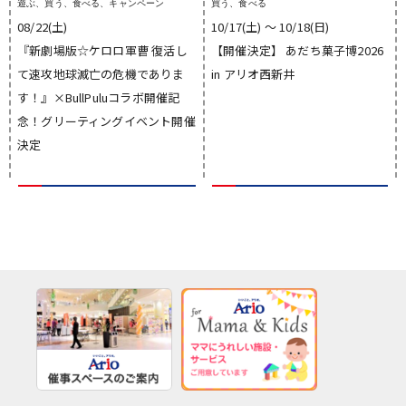
遊ぶ、買う、食べる、キャンペーン
買う、食べる
08/22(土)
10/17(土) 〜 10/18(日)
『新劇場版☆ケロロ軍曹 復活し
【開催決定】 あだち菓子博2026
て速攻地球滅亡の危機でありま
in アリオ西新井
す！』×BullPuluコラボ開催記
念！グリーティングイベント開催
決定