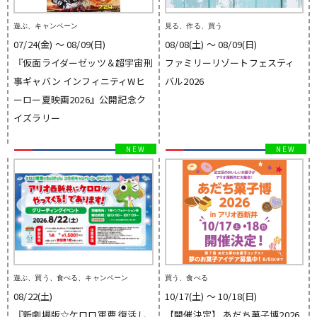
遊ぶ、キャンペーン
見る、作る、買う
07/24(金) 〜 08/09(日)
08/08(土) 〜 08/09(日)
『仮面ライダーゼッツ＆超宇宙刑
ファミリーリゾートフェスティ
事ギャバン インフィニティWヒ
バル2026
ーロー夏映画2026』公開記念ク
イズラリー
遊ぶ、買う、食べる、キャンペーン
買う、食べる
08/22(土)
10/17(土) 〜 10/18(日)
『新劇場版☆ケロロ軍曹 復活し
【開催決定】 あだち菓子博2026