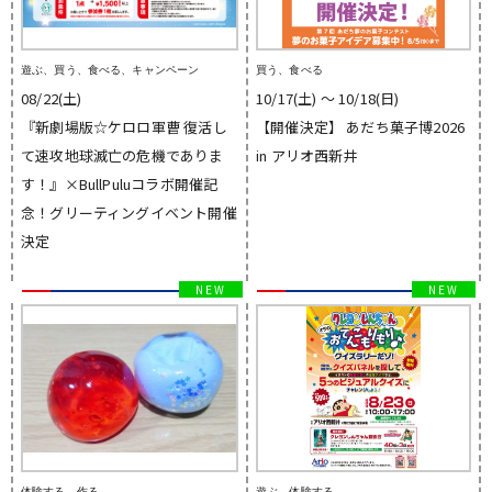
遊ぶ、買う、食べる、キャンペーン
買う、食べる
08/22(土)
10/17(土) 〜 10/18(日)
『新劇場版☆ケロロ軍曹 復活し
【開催決定】 あだち菓子博2026
て速攻地球滅亡の危機でありま
in アリオ西新井
す！』×BullPuluコラボ開催記
念！グリーティングイベント開催
決定
体験する、作る
遊ぶ、体験する