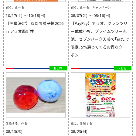
買う、食べる
買う、食べる、キャンペーン
10/17(土) 〜 10/18(日)
08/07(金) 〜 08/16(日)
【開催決定】 あだち菓子博2026
【PayPay】アリオ、グランツリ
in アリオ西新井
ー武蔵小杉、プライムツリー赤
池、セブンパーク天美で｢夜だけ
限定｣5%戻ってくるお得なクー
ポン
体験する、作る
遊ぶ、体験する
08/13(木)
08/23(日)