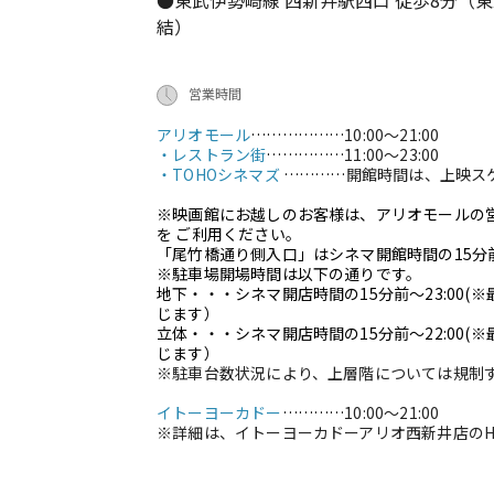
結）
営業時間
アリオモール
………………
10:00～21:00
・レストラン街
……………
11:00～23:00
・TOHOシネマズ
…………
開館時間は、上映ス
※映画館にお越しのお客様は、アリオモールの
を ご利用ください。
「尾竹橋通り側入口」はシネマ開館時間の15分
※駐車場開場時間は以下の通りです。
地下・・・シネマ開店時間の15分前～23:00
じます）
立体・・・シネマ開店時間の15分前～22:00
(
じます）
※駐車台数状況により、上層階については規制
イトーヨーカドー
…………
10:00～21:00
※詳細は、イトーヨーカドーアリオ西新井店のH