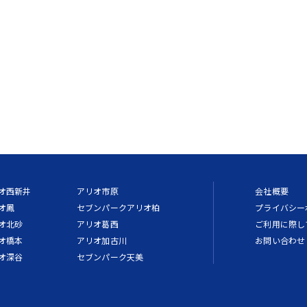
オ西新井
アリオ市原
会社概要
オ鳳
セブンパークアリオ柏
プライバシー
オ北砂
アリオ葛西
ご利用に際し
オ橋本
アリオ加古川
お問い合わせ
オ深谷
セブンパーク天美