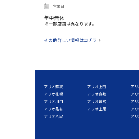
営業日
年中無休
※一部店舗は異なります。
その他詳しい情報はコチラ
アリオ蘇我
アリオ上田
アリ
アリオ札幌
アリオ倉敷
アリ
アリオ川口
アリオ鷲宮
アリ
アリオ亀有
アリオ上尾
アリ
アリオ八尾
アリ