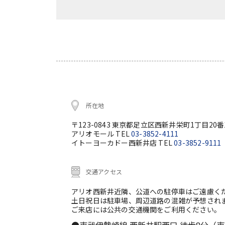
所在地
〒123-0843 東京都足立区西新井栄町1丁目20番
アリオモール TEL
03-3852-4111
イトーヨーカドー西新井店 TEL
03-3852-9111
交通アクセス
アリオ西新井近隣、公道への駐停車はご遠慮く
土日祝日は駐車場、周辺道路の混雑が予想され
ご来店には公共の交通機関をご利用ください。
●東武伊勢崎線 西新井駅西口 徒歩8分（