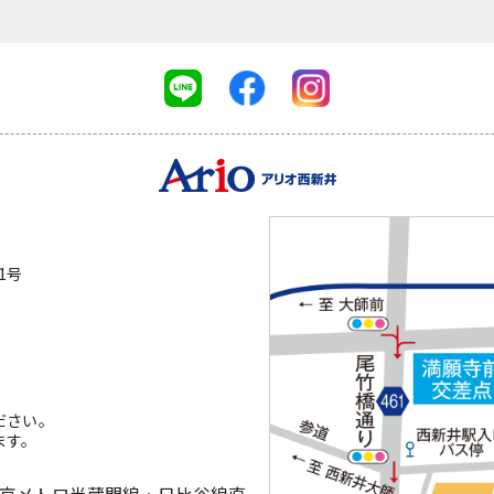
1号
ださい。
ます。
東京メトロ半蔵門線・日比谷線直